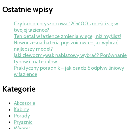
Ostatnie wpisy
Czy kabina prysznicowa 120×100 zmieści się w
twojej łazience?
Ten detal w łazience zmienia więcej, niż myślisz!
Nowoczesna bateria prysznicowa – jak wybrać
najlepszy model?
Jaki zlewozmywak nablatowy wybrać? Porównanie
typów i materiałów
Praktyczny poradnik – jak osadzić odpływ liniowy
w łazience
Kategorie
Akcesoria
Kabiny
Porady
Prysznic
Wanny