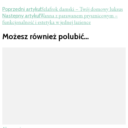
Szlafrok damski – Twój domowy luksus
Poprzedni artykuł
Wanna z parawanem prysznicowym –
Następny artykuł
funkcjonalność i estetyka w jednej łazience
Możesz również polubić…